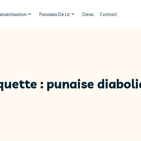
insectisation
Punaises De Lit
Devis
Contact
quette :
punaise diabol