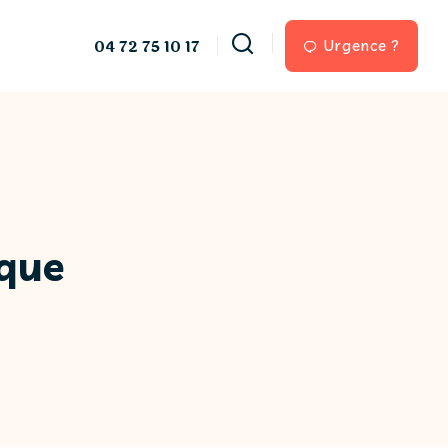
04 72 75 10 17
Urgence ?
ique